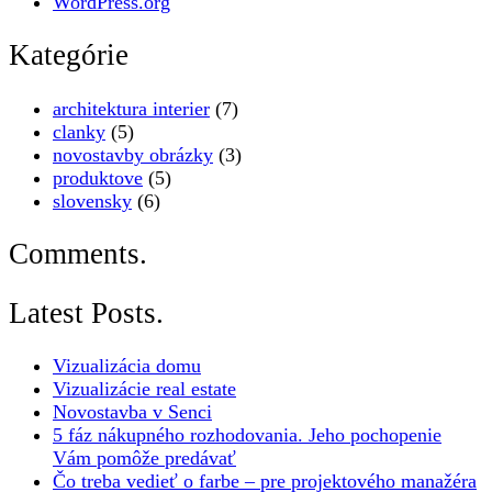
WordPress.org
Kategórie
architektura interier
(7)
clanky
(5)
novostavby obrázky
(3)
produktove
(5)
slovensky
(6)
Comments.
Latest Posts.
Vizualizácia domu
Vizualizácie real estate
Novostavba v Senci
5 fáz nákupného rozhodovania. Jeho pochopenie
Vám pomôže predávať
Čo treba vedieť o farbe – pre projektového manažéra