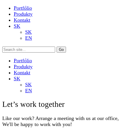
Portfólio
Produkty
Kontakt
SK
SK
EN
Portfólio
Produkty
Kontakt
SK
SK
EN
Let’s work together
Like our work? Arrange a meeting with us at our office,
We'll be happy to work with you!