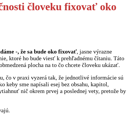
nosti človeku fixovať oko
dáme -, že sa bude oko fixovať
, jasne výrazne
e, ktoré ho bude viesť k prehľadnému čítaniu. Táto
i obmedzená plocha na to čo chcete človeku ukázať.
 čo v praxi vyzerá tak, že jednotlivé informácie sú
o keby sme napísali esej bez obsahu, kapitol,
tiahnuť nič okrem prvej a poslednej vety, pretože by
vajú.