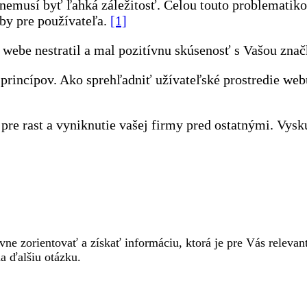
nemusí byť ľahká záležitosť. Celou touto problematik
by pre používateľa.
[1]
webe nestratil a mal pozitívnu skúsenosť s Vašou znač
rincípov. Ako sprehľadniť užívateľské prostredie webu 
re rast a vyniknutie vašej firmy pred ostatnými. Vyskú
avne zorientovať a získať informáciu, ktorá je pre Vás relevan
a ďalšiu otázku.