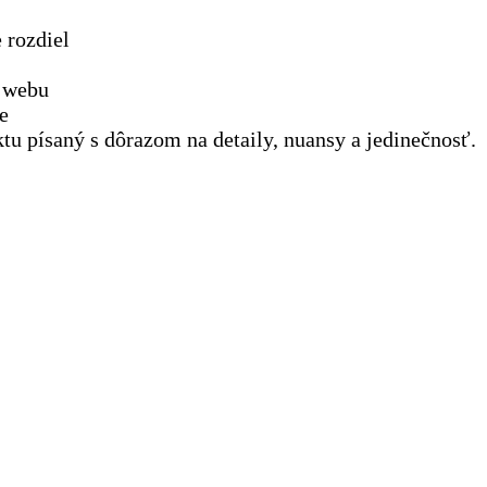
e rozdiel
e webu
e
ktu písaný s dôrazom na detaily, nuansy a jedinečnosť.