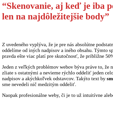
“Skenovanie, aj keď je iba 
len na najdôležitejšie body”
Z uvedeného vyplýva, že je pre nás absolútne podstat
oddelíme od iných nadpisov a iného obsahu. Týmto s
pravda ešte viac platí pre skutočnosť, že približne 
Jeden z veľkých problémov webov býva práve to, že ni
zliate s ostatnými a nevieme rýchlo oddeliť jeden ce
nadpisov a akýchkoľvek odstavcov. Takýto text by
sm
sme nevedeli nič medzitým oddeliť.
Naopak profesionálne weby, či je to už intuitívne al