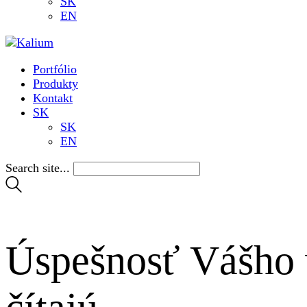
SK
EN
Portfólio
Produkty
Kontakt
SK
SK
EN
Search site...
Úspešnosť Vášho 