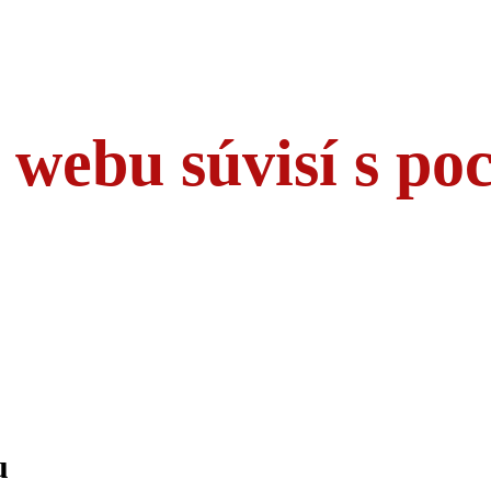
 webu súvisí s p
u