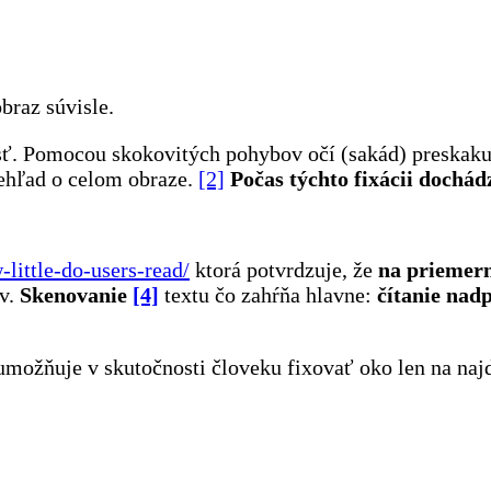
braz súvisle.
ť. Pomocou skokovitých pohybov očí (sakád) preskakuj
rehľad o celom obraze.
[2]
Počas týchto fixácii dochád
little-do-users-read/
ktorá potvrdzuje, že
na priemern
v.
Skenovanie
[4]
textu čo zahŕňa hlavne:
čítanie nadp
možňuje v skutočnosti človeku fixovať oko len na najd