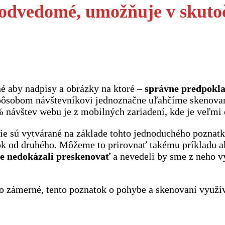
podvedomé, umožňuje v skutoč
né aby nadpisy a obrázky na ktoré –
správne predpokla
pôsobom návštevníkovi jednoznačne uľahčíme skenovani
50% návštev webu je z mobilných zariadení, kde je veľm
e sú vytvárané na základe tohto jednoduchého poznatku,
lok od druhého. Môžeme to prirovnať takému príkladu ak
e nedokázali preskenovať
a nevedeli by sme z neho vy
ebo zámerné, tento poznatok o pohybe a skenovaní využí