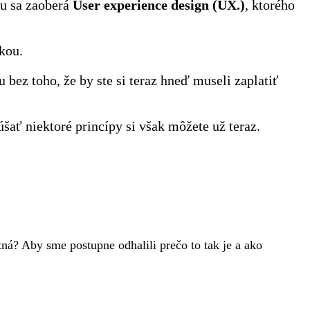
ou sa zaoberá
User experience design (UX.)
, ktorého
kou.
bez toho, že by ste si teraz hneď museli zaplatiť
šať niektoré princípy si však môžete už teraz.
tná? Aby sme postupne odhalili prečo to tak je a ako